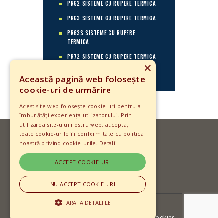
PR62 SISTEME CU RUPERE TERMICA
PR63 SISTEME CU RUPERE TERMICA
PR63S SISTEME CU RUPERE
TERMICA
PR72 SISTEME CU RUPERE TERMICA
×
PR70 SYKON – SYKOTHERM 70
Această pagină web folosește
cookie-uri de urmărire
Acest site web folosește cookie-uri pentru a
îmbunătăți experiența utilizatorului. Prin
utilizarea site-ului nostru web, acceptați
toate cookie-urile în conformitate cu politica
noastră privind cookie-urile.
Detalii
© 2018 Profilco SRL. Toate drepturile
ACCEPT COOKIE-URI
rezervate.
NU ACCEPT COOKIE-URI
ARATA DETALIILE
Termeni si conditii
-
Politica de
confidentialitate
-
Contact
-
Politica cookies