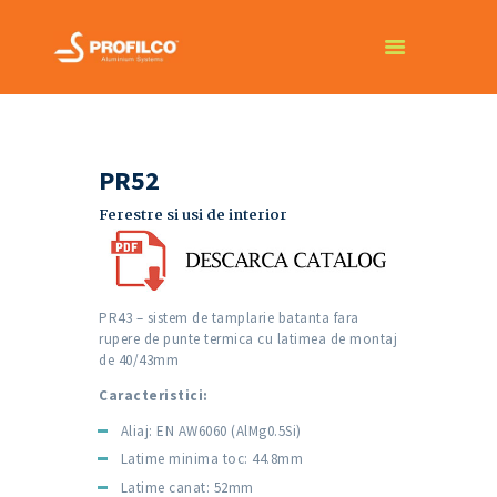
PROFILCO
Aluminium systems
SISTEME PROFILCO
PR52
PROFILUL COMPANIEI
PROIECTE
Ferestre si usi de interior
CONTACT
PR43 – sistem de tamplarie batanta fara
rupere de punte termica cu latimea de montaj
de 40/43mm
Caracteristici:
Aliaj: EN AW6060 (AlMg0.5Si)
Latime minima toc: 44.8mm
Latime canat: 52mm